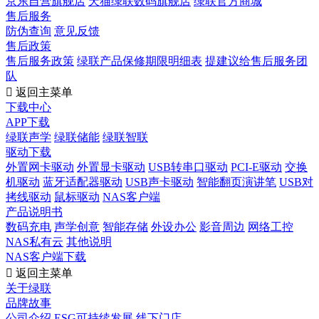
京东自营旗舰店
天猫绿联数码旗舰店
绿联官方商城
售后服务
防伪查询
意见反馈
售后政策
售后服务政策
绿联产品保修期限明细表
提建议给售后服务团
队

返回主菜单
下载中心
APP下载
绿联声学
绿联储能
绿联智联
驱动下载
外置网卡驱动
外置显卡驱动
USB转串口驱动
PCI-E驱动
交换
机驱动
蓝牙适配器驱动
USB声卡驱动
智能翻页演讲笔
USB对
拷线驱动
鼠标驱动
NAS客户端
产品说明书
数码充电
声学创意
智能存储
外设办公
影音周边
网络工控
NAS私有云
其他说明
NAS客户端下载

返回主菜单
关于绿联
品牌故事
公司介绍
ESG可持续发展
线下门店