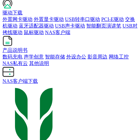
驱动下载
外置网卡驱动
外置显卡驱动
USB转串口驱动
PCI-E驱动
交换
机驱动
蓝牙适配器驱动
USB声卡驱动
智能翻页演讲笔
USB对
拷线驱动
鼠标驱动
NAS客户端
产品说明书
数码充电
声学创意
智能存储
外设办公
影音周边
网络工控
NAS私有云
其他说明
NAS客户端下载