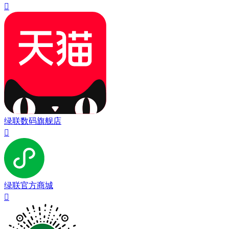

绿联数码旗舰店

绿联官方商城
