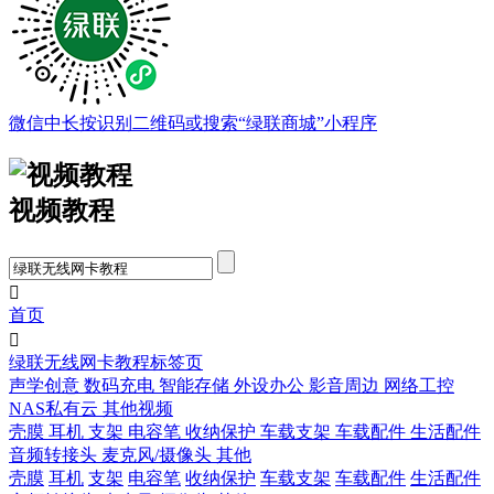
微信中长按识别二维码或搜索“绿联商城”小程序
视频教程

首页

绿联无线网卡教程标签页
声学创意
数码充电
智能存储
外设办公
影音周边
网络工控
NAS私有云
其他视频
壳膜
耳机
支架
电容笔
收纳保护
车载支架
车载配件
生活配件
音频转接头
麦克风/摄像头
其他
壳膜
耳机
支架
电容笔
收纳保护
车载支架
车载配件
生活配件