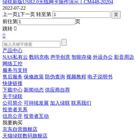
绿联新版USB2.0无线网卡操作演示丨CM448-20204
2022-07-22
上一页
1
下一页
转至第
前往第
页
跳转


产品中心
NAS私有云
数码充电
声学创意
智能存储
外设办公
影音周边
网络工控
服务与支持
售后服务
保修政策
防伪查询
视频教程
电子说明书
快捷链接
下载中心
新闻动态
供应商自荐
关于绿联
公司简介
可持续发展
加入绿联
联系我们
投资者关系
信息公开
投资者互动
我要购买
京东自营旗舰店
天猫绿联数码旗舰店