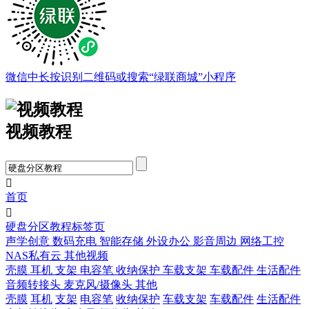
微信中长按识别二维码或搜索“绿联商城”小程序
视频教程

首页

硬盘分区教程标签页
声学创意
数码充电
智能存储
外设办公
影音周边
网络工控
NAS私有云
其他视频
壳膜
耳机
支架
电容笔
收纳保护
车载支架
车载配件
生活配件
音频转接头
麦克风/摄像头
其他
壳膜
耳机
支架
电容笔
收纳保护
车载支架
车载配件
生活配件