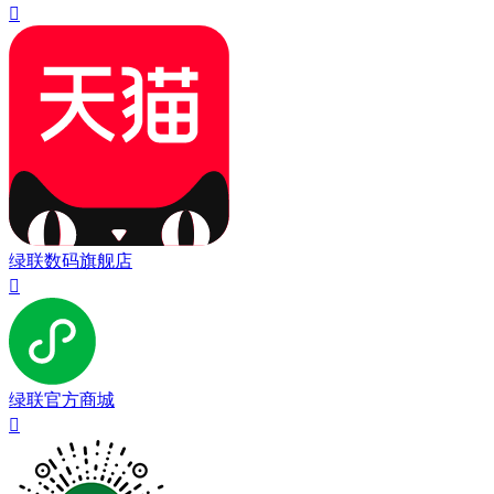

绿联数码旗舰店

绿联官方商城
