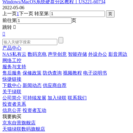
Windows/MacOS系统硬盘分区教程丨US221-60734
2022-05-06
上一页
1
下一页
转至第
前往第
页
跳转


产品中心
NAS私有云
数码充电
声学创意
智能存储
外设办公
影音周边
网络工控
服务与支持
售后服务
保修政策
防伪查询
视频教程
电子说明书
快捷链接
下载中心
新闻动态
供应商自荐
关于绿联
公司简介
可持续发展
加入绿联
联系我们
投资者关系
信息公开
投资者互动
我要购买
京东自营旗舰店
天猫绿联数码旗舰店