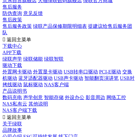
京东自营旗舰店
天猫绿联数码旗舰店
绿联官方商城
售后服务
防伪查询
意见反馈
售后政策
售后服务政策
绿联产品保修期限明细表
提建议给售后服务团
队

返回主菜单
下载中心
APP下载
绿联声学
绿联储能
绿联智联
驱动下载
外置网卡驱动
外置显卡驱动
USB转串口驱动
PCI-E驱动
交换
机驱动
蓝牙适配器驱动
USB声卡驱动
智能翻页演讲笔
USB对
拷线驱动
鼠标驱动
NAS客户端
产品说明书
数码充电
声学创意
智能存储
外设办公
影音周边
网络工控
NAS私有云
其他说明
NAS客户端下载

返回主菜单
关于绿联
品牌故事
公司介绍
ESG可持续发展
线下门店