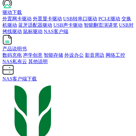
驱动下载
外置网卡驱动
外置显卡驱动
USB转串口驱动
PCI-E驱动
交换
机驱动
蓝牙适配器驱动
USB声卡驱动
智能翻页演讲笔
USB对
拷线驱动
鼠标驱动
NAS客户端
产品说明书
数码充电
声学创意
智能存储
外设办公
影音周边
网络工控
NAS私有云
其他说明
NAS客户端下载