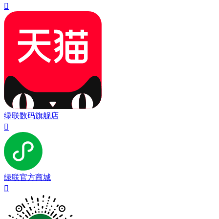

绿联数码旗舰店

绿联官方商城
