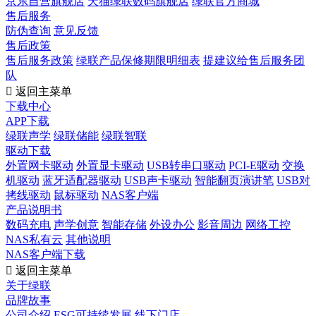
京东自营旗舰店
天猫绿联数码旗舰店
绿联官方商城
售后服务
防伪查询
意见反馈
售后政策
售后服务政策
绿联产品保修期限明细表
提建议给售后服务团
队

返回主菜单
下载中心
APP下载
绿联声学
绿联储能
绿联智联
驱动下载
外置网卡驱动
外置显卡驱动
USB转串口驱动
PCI-E驱动
交换
机驱动
蓝牙适配器驱动
USB声卡驱动
智能翻页演讲笔
USB对
拷线驱动
鼠标驱动
NAS客户端
产品说明书
数码充电
声学创意
智能存储
外设办公
影音周边
网络工控
NAS私有云
其他说明
NAS客户端下载

返回主菜单
关于绿联
品牌故事
公司介绍
ESG可持续发展
线下门店