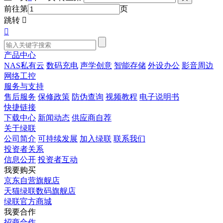
前往第
页
跳转


产品中心
NAS私有云
数码充电
声学创意
智能存储
外设办公
影音周边
网络工控
服务与支持
售后服务
保修政策
防伪查询
视频教程
电子说明书
快捷链接
下载中心
新闻动态
供应商自荐
关于绿联
公司简介
可持续发展
加入绿联
联系我们
投资者关系
信息公开
投资者互动
我要购买
京东自营旗舰店
天猫绿联数码旗舰店
绿联官方商城
我要合作
招商合作