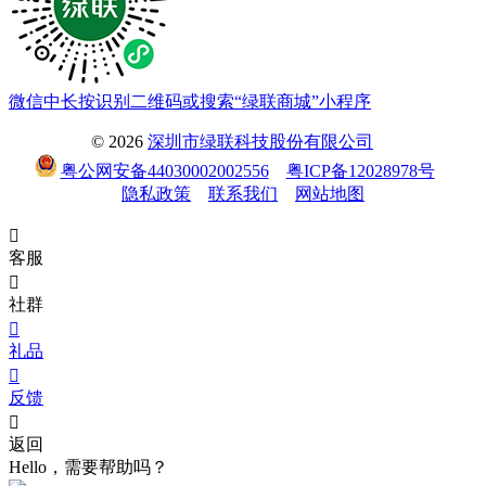
微信中长按识别二维码或搜索“绿联商城”小程序
© 2026
深圳市绿联科技股份有限公司
粤公网安备44030002002556
粤ICP备12028978号
隐私政策
联系我们
网站地图

客服

社群

礼品

反馈

返回
Hello，需要帮助吗？