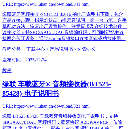
URL: https://www.lulian.cn/download/341.html
绿联蓝牙音频接收器(BT523-85616)的电子说明书下载，包含
产品连接步骤、指示灯状态与提示音说明、第一台与第二台手
机配对方法、恢复出厂设置操作、注意事项及详细技术参数。
该接收器支持SBC/AAC/LDAC音频编解码，可同时记忆并连
接两台蓝牙设备，通过3.5mm音频接口连接音箱或功放使用。
教程分类：
下载中心
> 产品说明书
> 外设办公
发布时间：2025-12-24
教程
绿联 车载蓝牙® 音频接收器(BT525-
85428)-电子说明书
URL: https://www.lulian.cn/download/321.html
绿联 BT525-85428 车载蓝牙音频接收器电子说明书，支持
SBC/AAC/LDAC 音频解码，蓝牙协议 A2DP/AVRCP，传输
距离 10 米（无遮挡），配备 3.5mm 音频和 USB-A 接口，可