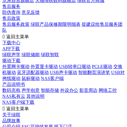
京东自营旗舰店
天猫绿联数码旗舰店
绿联官方商城
售后服务
防伪查询
意见反馈
售后政策
售后服务政策
绿联产品保修期限明细表
提建议给售后服务团
队

返回主菜单
下载中心
APP下载
绿联声学
绿联储能
绿联智联
驱动下载
外置网卡驱动
外置显卡驱动
USB转串口驱动
PCI-E驱动
交换
机驱动
蓝牙适配器驱动
USB声卡驱动
智能翻页演讲笔
USB对
拷线驱动
鼠标驱动
NAS客户端
产品说明书
数码充电
声学创意
智能存储
外设办公
影音周边
网络工控
NAS私有云
其他说明
NAS客户端下载

返回主菜单
关于绿联
品牌故事
公司介绍
ESG可持续发展
线下门店