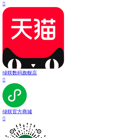

绿联数码旗舰店

绿联官方商城
