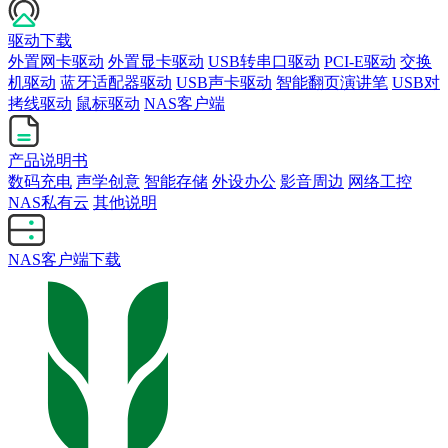
驱动下载
外置网卡驱动
外置显卡驱动
USB转串口驱动
PCI-E驱动
交换
机驱动
蓝牙适配器驱动
USB声卡驱动
智能翻页演讲笔
USB对
拷线驱动
鼠标驱动
NAS客户端
产品说明书
数码充电
声学创意
智能存储
外设办公
影音周边
网络工控
NAS私有云
其他说明
NAS客户端下载