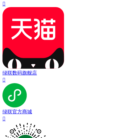

绿联数码旗舰店

绿联官方商城
