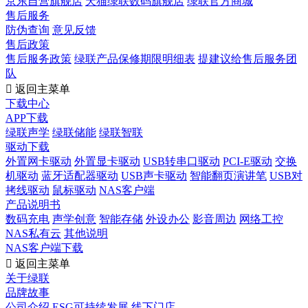
京东自营旗舰店
天猫绿联数码旗舰店
绿联官方商城
售后服务
防伪查询
意见反馈
售后政策
售后服务政策
绿联产品保修期限明细表
提建议给售后服务团
队

返回主菜单
下载中心
APP下载
绿联声学
绿联储能
绿联智联
驱动下载
外置网卡驱动
外置显卡驱动
USB转串口驱动
PCI-E驱动
交换
机驱动
蓝牙适配器驱动
USB声卡驱动
智能翻页演讲笔
USB对
拷线驱动
鼠标驱动
NAS客户端
产品说明书
数码充电
声学创意
智能存储
外设办公
影音周边
网络工控
NAS私有云
其他说明
NAS客户端下载

返回主菜单
关于绿联
品牌故事
公司介绍
ESG可持续发展
线下门店