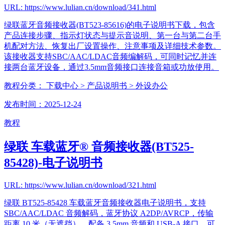
URL: https://www.lulian.cn/download/341.html
绿联蓝牙音频接收器(BT523-85616)的电子说明书下载，包含
产品连接步骤、指示灯状态与提示音说明、第一台与第二台手
机配对方法、恢复出厂设置操作、注意事项及详细技术参数。
该接收器支持SBC/AAC/LDAC音频编解码，可同时记忆并连
接两台蓝牙设备，通过3.5mm音频接口连接音箱或功放使用。
教程分类：
下载中心
> 产品说明书
> 外设办公
发布时间：2025-12-24
教程
绿联 车载蓝牙® 音频接收器(BT525-
85428)-电子说明书
URL: https://www.lulian.cn/download/321.html
绿联 BT525-85428 车载蓝牙音频接收器电子说明书，支持
SBC/AAC/LDAC 音频解码，蓝牙协议 A2DP/AVRCP，传输
距离 10 米（无遮挡），配备 3.5mm 音频和 USB-A 接口，可