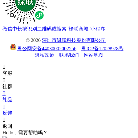
微信中长按识别二维码或搜索“绿联商城”小程序
© 2026
深圳市绿联科技股份有限公司
粤公网安备44030002002556
粤ICP备12028978号
隐私政策
联系我们
网站地图

客服

社群

礼品

反馈

返回
Hello，需要帮助吗？