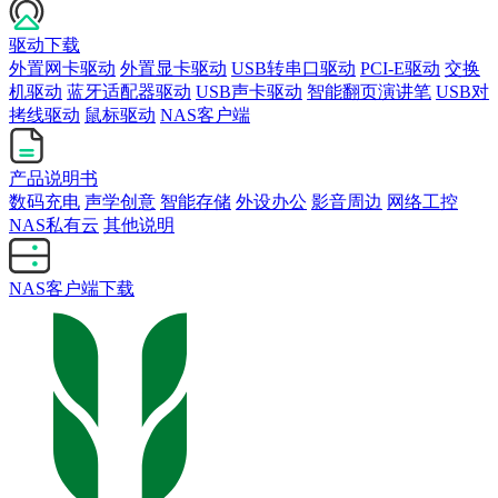
驱动下载
外置网卡驱动
外置显卡驱动
USB转串口驱动
PCI-E驱动
交换
机驱动
蓝牙适配器驱动
USB声卡驱动
智能翻页演讲笔
USB对
拷线驱动
鼠标驱动
NAS客户端
产品说明书
数码充电
声学创意
智能存储
外设办公
影音周边
网络工控
NAS私有云
其他说明
NAS客户端下载