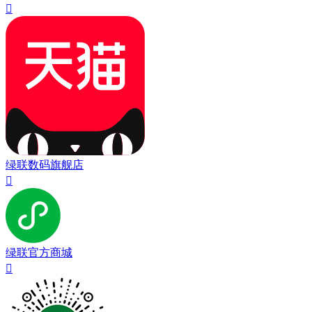

绿联数码旗舰店

绿联官方商城
