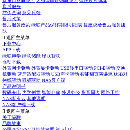
京东自营旗舰店
天猫绿联数码旗舰店
绿联官方商城
售后服务
防伪查询
意见反馈
售后政策
售后服务政策
绿联产品保修期限明细表
提建议给售后服务团
队

返回主菜单
下载中心
APP下载
绿联声学
绿联储能
绿联智联
驱动下载
外置网卡驱动
外置显卡驱动
USB转串口驱动
PCI-E驱动
交换
机驱动
蓝牙适配器驱动
USB声卡驱动
智能翻页演讲笔
USB对
拷线驱动
鼠标驱动
NAS客户端
产品说明书
数码充电
声学创意
智能存储
外设办公
影音周边
网络工控
NAS私有云
其他说明
NAS客户端下载

返回主菜单
关于绿联
品牌故事
公司介绍
ESG可持续发展
线下门店