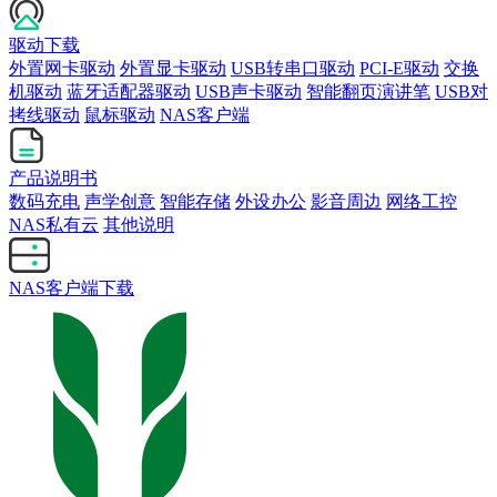
驱动下载
外置网卡驱动
外置显卡驱动
USB转串口驱动
PCI-E驱动
交换
机驱动
蓝牙适配器驱动
USB声卡驱动
智能翻页演讲笔
USB对
拷线驱动
鼠标驱动
NAS客户端
产品说明书
数码充电
声学创意
智能存储
外设办公
影音周边
网络工控
NAS私有云
其他说明
NAS客户端下载