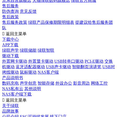
京东自营旗舰店
天猫绿联数码旗舰店
绿联官方商城
售后服务
防伪查询
意见反馈
售后政策
售后服务政策
绿联产品保修期限明细表
提建议给售后服务团
队

返回主菜单
下载中心
APP下载
绿联声学
绿联储能
绿联智联
驱动下载
外置网卡驱动
外置显卡驱动
USB转串口驱动
PCI-E驱动
交换
机驱动
蓝牙适配器驱动
USB声卡驱动
智能翻页演讲笔
USB对
拷线驱动
鼠标驱动
NAS客户端
产品说明书
数码充电
声学创意
智能存储
外设办公
影音周边
网络工控
NAS私有云
其他说明
NAS客户端下载

返回主菜单
关于绿联
品牌故事
公司介绍
ESG可持续发展
线下门店