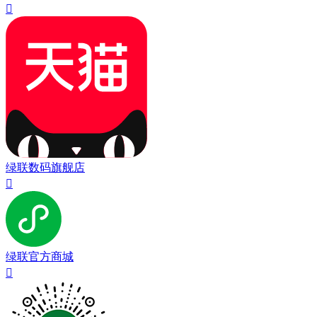

绿联数码旗舰店

绿联官方商城
