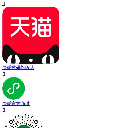

绿联数码旗舰店

绿联官方商城
