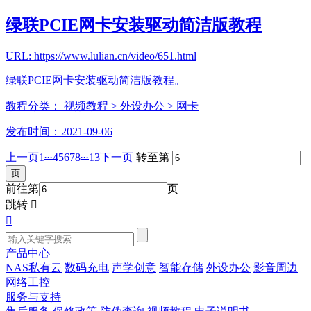
绿联PCIE网卡安装驱动简洁版教程
URL: https://www.lulian.cn/video/651.html
绿联PCIE网卡安装驱动简洁版教程。
教程分类：
视频教程
> 外设办公
> 网卡
发布时间：2021-09-06
...
...
上一页
1
4
5
6
7
8
13
下一页
转至第
前往第
页
跳转


产品中心
NAS私有云
数码充电
声学创意
智能存储
外设办公
影音周边
网络工控
服务与支持