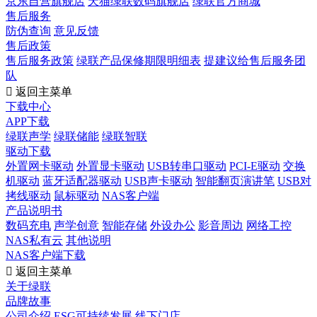
京东自营旗舰店
天猫绿联数码旗舰店
绿联官方商城
售后服务
防伪查询
意见反馈
售后政策
售后服务政策
绿联产品保修期限明细表
提建议给售后服务团
队

返回主菜单
下载中心
APP下载
绿联声学
绿联储能
绿联智联
驱动下载
外置网卡驱动
外置显卡驱动
USB转串口驱动
PCI-E驱动
交换
机驱动
蓝牙适配器驱动
USB声卡驱动
智能翻页演讲笔
USB对
拷线驱动
鼠标驱动
NAS客户端
产品说明书
数码充电
声学创意
智能存储
外设办公
影音周边
网络工控
NAS私有云
其他说明
NAS客户端下载

返回主菜单
关于绿联
品牌故事
公司介绍
ESG可持续发展
线下门店