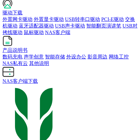
驱动下载
外置网卡驱动
外置显卡驱动
USB转串口驱动
PCI-E驱动
交换
机驱动
蓝牙适配器驱动
USB声卡驱动
智能翻页演讲笔
USB对
拷线驱动
鼠标驱动
NAS客户端
产品说明书
数码充电
声学创意
智能存储
外设办公
影音周边
网络工控
NAS私有云
其他说明
NAS客户端下载