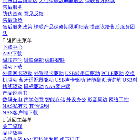
京东自营旗舰店
天猫绿联数码旗舰店
绿联官方商城
售后服务
防伪查询
意见反馈
售后政策
售后服务政策
绿联产品保修期限明细表
提建议给售后服务团
队

返回主菜单
下载中心
APP下载
绿联声学
绿联储能
绿联智联
驱动下载
外置网卡驱动
外置显卡驱动
USB转串口驱动
PCI-E驱动
交换
机驱动
蓝牙适配器驱动
USB声卡驱动
智能翻页演讲笔
USB对
拷线驱动
鼠标驱动
NAS客户端
产品说明书
数码充电
声学创意
智能存储
外设办公
影音周边
网络工控
NAS私有云
其他说明
NAS客户端下载

返回主菜单
关于绿联
品牌故事
公司介绍
ESG可持续发展
线下门店