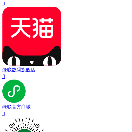

绿联数码旗舰店

绿联官方商城
