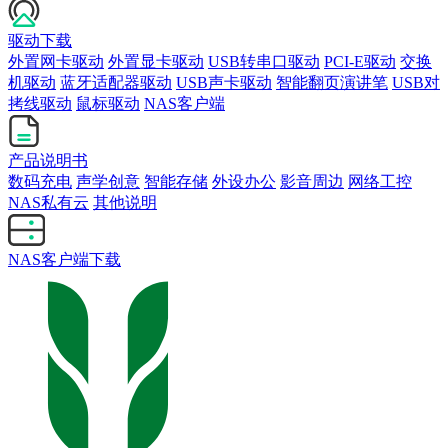
驱动下载
外置网卡驱动
外置显卡驱动
USB转串口驱动
PCI-E驱动
交换
机驱动
蓝牙适配器驱动
USB声卡驱动
智能翻页演讲笔
USB对
拷线驱动
鼠标驱动
NAS客户端
产品说明书
数码充电
声学创意
智能存储
外设办公
影音周边
网络工控
NAS私有云
其他说明
NAS客户端下载