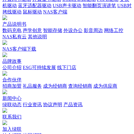
机驱动
蓝牙适配器驱动
USB声卡驱动
智能翻页演讲笔
USB对
拷线驱动
鼠标驱动
NAS客户端
产品说明书
数码充电
声学创意
智能存储
外设办公
影音周边
网络工控
NAS私有云
其他说明
NAS客户端下载
品牌故事
公司介绍
ESG可持续发展
线下门店
合作伙伴
招商加盟
礼品服务
成为经销商
查询经销商
成为供应商
新闻中心
绿联动态
行业资讯
协议声明
产品资讯
联系我们
加入绿联