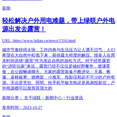
新闻
轻松解决户外用电难题，带上绿联户外电
源出发去露营！
URL: https://www.lulian.cn/news/1316.html
城市节奏转得太快，工作内卷与生活压力让人透不过气，人们
希望在大自然中松弛下来，获得最大程度的解压。很多人在周
末时间选择“露营”作为亲近自然的放松方式。对于经常露营
的“进阶玩家”来说，露营已经不仅仅是铺好野餐垫，摆满零
食，在公园畅谈聊天。大家的露营装备不断进化：天幕、帐
篷、桌椅板凳、烧烤架、小推车、投影仪和必不可少的户外电
源。无论是烹饪、照明、给手机平板充电还是风扇投影仪，户
外电源都可以发挥其强大的
新闻分类：
关于绿联
> 新闻中心
> 行业资讯
发布时间：2023-10-27