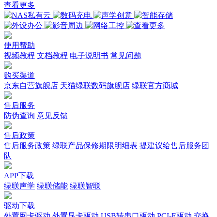
查看更多
使用帮助
视频教程
文档教程
电子说明书
常见问题
购买渠道
京东自营旗舰店
天猫绿联数码旗舰店
绿联官方商城
售后服务
防伪查询
意见反馈
售后政策
售后服务政策
绿联产品保修期限明细表
提建议给售后服务团
队
APP下载
绿联声学
绿联储能
绿联智联
驱动下载
外置网卡驱动
外置显卡驱动
USB转串口驱动
PCI-E驱动
交换