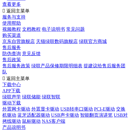
查看更多

返回主菜单
服务与支持
使用帮助
视频教程
文档教程
电子说明书
常见问题
购买渠道
京东自营旗舰店
天猫绿联数码旗舰店
绿联官方商城
售后服务
防伪查询
意见反馈
售后政策
售后服务政策
绿联产品保修期限明细表
提建议给售后服务团
队

返回主菜单
下载中心
APP下载
绿联声学
绿联储能
绿联智联
驱动下载
外置网卡驱动
外置显卡驱动
USB转串口驱动
PCI-E驱动
交换
机驱动
蓝牙适配器驱动
USB声卡驱动
智能翻页演讲笔
USB对
拷线驱动
鼠标驱动
NAS客户端
产品说明书