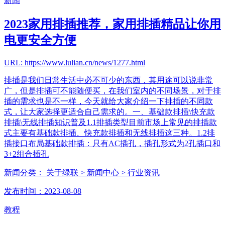
新闻
2023家用排插推荐，家用排插精品让你用
电更安全方便
URL: https://www.lulian.cn/news/1277.html
排插是我们日常生活中必不可少的东西，其用途可以说非常
广，但是排插可不能随便买，在我们室内的不同场景，对于排
插的需求也是不一样，今天就给大家介绍一下排插的不同款
式，让大家选择更适合自己需求的。一、基础款排插\快充款
排插\无线排插知识普及1.1排插类型目前市场上常见的排插款
式主要有基础款排插、快充款排插和无线排插这三种。1.2排
插接口布局基础款排插：只有AC插孔，插孔形式为2孔插口和
3+2组合插孔
新闻分类：
关于绿联
> 新闻中心
> 行业资讯
发布时间：2023-08-08
教程