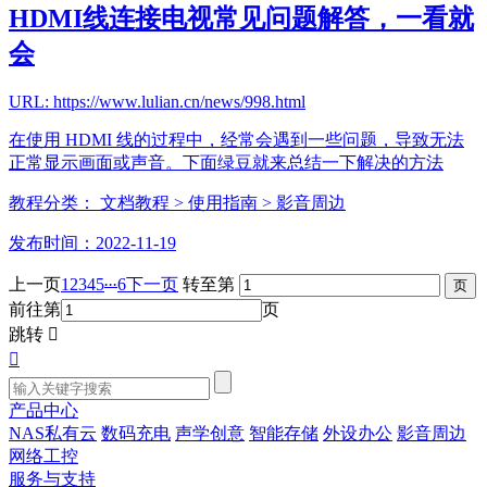
HDMI线连接电视常见问题解答，一看就
会
URL: https://www.lulian.cn/news/998.html
在使用 HDMI 线的过程中，经常会遇到一些问题，导致无法
正常显示画面或声音。下面绿豆就来总结一下解决的方法
教程分类：
文档教程
> 使用指南
> 影音周边
发布时间：2022-11-19
...
上一页
1
2
3
4
5
6
下一页
转至第
前往第
页
跳转


产品中心
NAS私有云
数码充电
声学创意
智能存储
外设办公
影音周边
网络工控
服务与支持