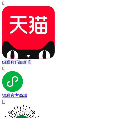

绿联数码旗舰店

绿联官方商城
