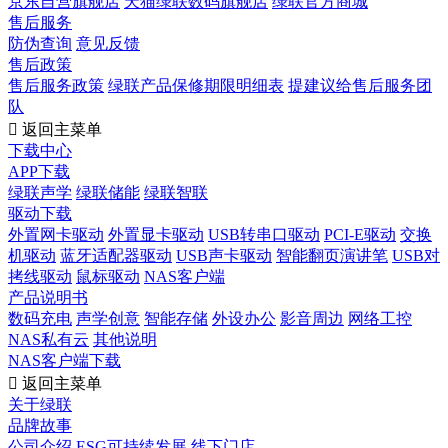
京东自营旗舰店
天猫绿联数码旗舰店
绿联官方商城
售后服务
防伪查询
意见反馈
售后政策
售后服务政策
绿联产品保修期限明细表
提建议给售后服务团
队

返回主菜单
下载中心
APP下载
绿联声学
绿联储能
绿联智联
驱动下载
外置网卡驱动
外置显卡驱动
USB转串口驱动
PCI-E驱动
交换
机驱动
蓝牙适配器驱动
USB声卡驱动
智能翻页演讲笔
USB对
拷线驱动
鼠标驱动
NAS客户端
产品说明书
数码充电
声学创意
智能存储
外设办公
影音周边
网络工控
NAS私有云
其他说明
NAS客户端下载

返回主菜单
关于绿联
品牌故事
公司介绍
ESG可持续发展
线下门店