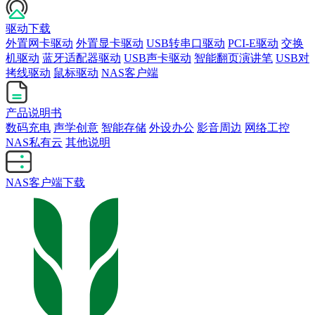
驱动下载
外置网卡驱动
外置显卡驱动
USB转串口驱动
PCI-E驱动
交换
机驱动
蓝牙适配器驱动
USB声卡驱动
智能翻页演讲笔
USB对
拷线驱动
鼠标驱动
NAS客户端
产品说明书
数码充电
声学创意
智能存储
外设办公
影音周边
网络工控
NAS私有云
其他说明
NAS客户端下载