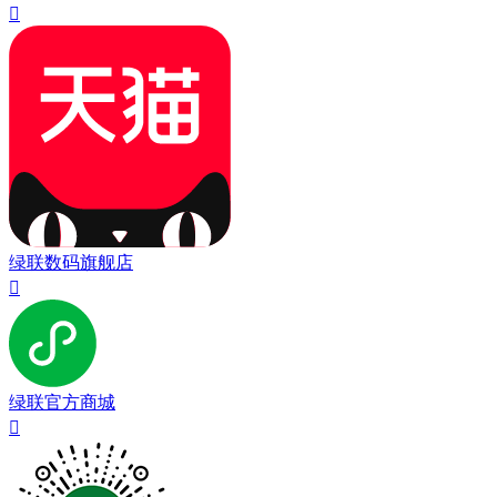

绿联数码旗舰店

绿联官方商城
