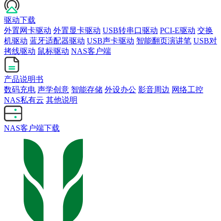
驱动下载
外置网卡驱动
外置显卡驱动
USB转串口驱动
PCI-E驱动
交换
机驱动
蓝牙适配器驱动
USB声卡驱动
智能翻页演讲笔
USB对
拷线驱动
鼠标驱动
NAS客户端
产品说明书
数码充电
声学创意
智能存储
外设办公
影音周边
网络工控
NAS私有云
其他说明
NAS客户端下载