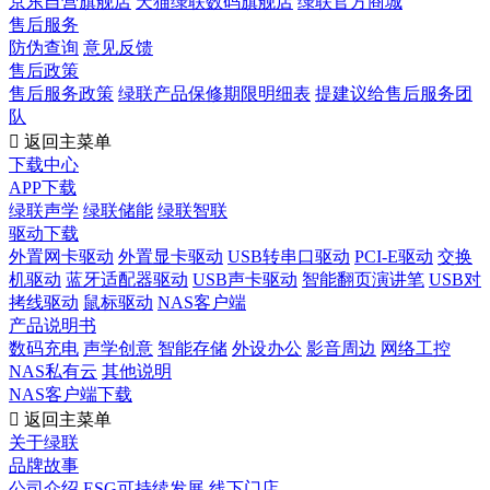
京东自营旗舰店
天猫绿联数码旗舰店
绿联官方商城
售后服务
防伪查询
意见反馈
售后政策
售后服务政策
绿联产品保修期限明细表
提建议给售后服务团
队

返回主菜单
下载中心
APP下载
绿联声学
绿联储能
绿联智联
驱动下载
外置网卡驱动
外置显卡驱动
USB转串口驱动
PCI-E驱动
交换
机驱动
蓝牙适配器驱动
USB声卡驱动
智能翻页演讲笔
USB对
拷线驱动
鼠标驱动
NAS客户端
产品说明书
数码充电
声学创意
智能存储
外设办公
影音周边
网络工控
NAS私有云
其他说明
NAS客户端下载

返回主菜单
关于绿联
品牌故事
公司介绍
ESG可持续发展
线下门店