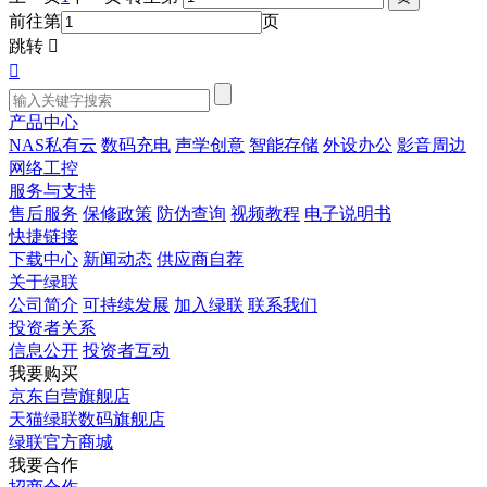
前往第
页
跳转


产品中心
NAS私有云
数码充电
声学创意
智能存储
外设办公
影音周边
网络工控
服务与支持
售后服务
保修政策
防伪查询
视频教程
电子说明书
快捷链接
下载中心
新闻动态
供应商自荐
关于绿联
公司简介
可持续发展
加入绿联
联系我们
投资者关系
信息公开
投资者互动
我要购买
京东自营旗舰店
天猫绿联数码旗舰店
绿联官方商城
我要合作