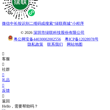
微信中长按识别二维码或搜索“绿联商城”小程序
© 2026
深圳市绿联科技股份有限公司
粤公网安备44030002002556
粤ICP备12028978号
隐私政策
联系我们
网站地图

客服

社群

礼品

反馈

返回
Hello，需要帮助吗？