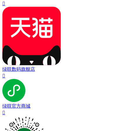

绿联数码旗舰店

绿联官方商城
