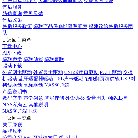
京东自营旗舰店
天猫绿联数码旗舰店
绿联官方商城
售后服务
防伪查询
意见反馈
售后政策
售后服务政策
绿联产品保修期限明细表
提建议给售后服务团
队

返回主菜单
下载中心
APP下载
绿联声学
绿联储能
绿联智联
驱动下载
外置网卡驱动
外置显卡驱动
USB转串口驱动
PCI-E驱动
交换
机驱动
蓝牙适配器驱动
USB声卡驱动
智能翻页演讲笔
USB对
拷线驱动
鼠标驱动
NAS客户端
产品说明书
数码充电
声学创意
智能存储
外设办公
影音周边
网络工控
NAS私有云
其他说明
NAS客户端下载

返回主菜单
关于绿联
品牌故事
公司介绍
ESG可持续发展
线下门店