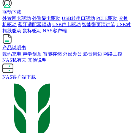
驱动下载
外置网卡驱动
外置显卡驱动
USB转串口驱动
PCI-E驱动
交换
机驱动
蓝牙适配器驱动
USB声卡驱动
智能翻页演讲笔
USB对
拷线驱动
鼠标驱动
NAS客户端
产品说明书
数码充电
声学创意
智能存储
外设办公
影音周边
网络工控
NAS私有云
其他说明
NAS客户端下载