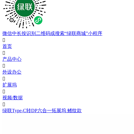
微信中长按识别二维码或搜索“绿联商城”小程序

首页

产品中心

外设办公

扩展坞

视频/数据

绿联Type-C转DP六合一拓展坞 鳍纹款