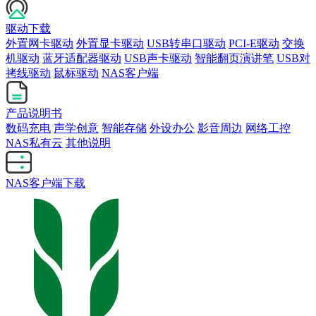
驱动下载
外置网卡驱动
外置显卡驱动
USB转串口驱动
PCI-E驱动
交换
机驱动
蓝牙适配器驱动
USB声卡驱动
智能翻页演讲笔
USB对
拷线驱动
鼠标驱动
NAS客户端
产品说明书
数码充电
声学创意
智能存储
外设办公
影音周边
网络工控
NAS私有云
其他说明
NAS客户端下载