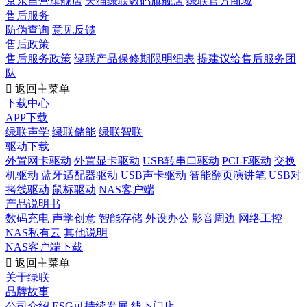
京东自营旗舰店
天猫绿联数码旗舰店
绿联官方商城
售后服务
防伪查询
意见反馈
售后政策
售后服务政策
绿联产品保修期限明细表
提建议给售后服务团
队

返回主菜单
下载中心
APP下载
绿联声学
绿联储能
绿联智联
驱动下载
外置网卡驱动
外置显卡驱动
USB转串口驱动
PCI-E驱动
交换
机驱动
蓝牙适配器驱动
USB声卡驱动
智能翻页演讲笔
USB对
拷线驱动
鼠标驱动
NAS客户端
产品说明书
数码充电
声学创意
智能存储
外设办公
影音周边
网络工控
NAS私有云
其他说明
NAS客户端下载

返回主菜单
关于绿联
品牌故事
公司介绍
ESG可持续发展
线下门店