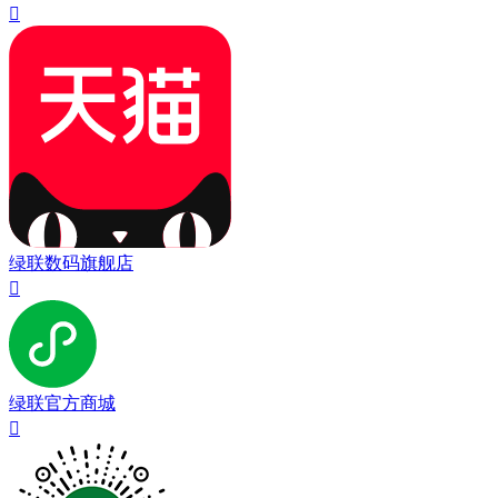

绿联数码旗舰店

绿联官方商城
