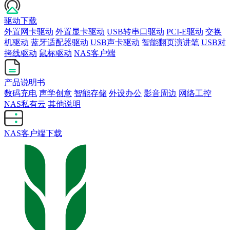
驱动下载
外置网卡驱动
外置显卡驱动
USB转串口驱动
PCI-E驱动
交换
机驱动
蓝牙适配器驱动
USB声卡驱动
智能翻页演讲笔
USB对
拷线驱动
鼠标驱动
NAS客户端
产品说明书
数码充电
声学创意
智能存储
外设办公
影音周边
网络工控
NAS私有云
其他说明
NAS客户端下载