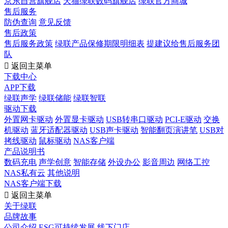
京东自营旗舰店
天猫绿联数码旗舰店
绿联官方商城
售后服务
防伪查询
意见反馈
售后政策
售后服务政策
绿联产品保修期限明细表
提建议给售后服务团
队

返回主菜单
下载中心
APP下载
绿联声学
绿联储能
绿联智联
驱动下载
外置网卡驱动
外置显卡驱动
USB转串口驱动
PCI-E驱动
交换
机驱动
蓝牙适配器驱动
USB声卡驱动
智能翻页演讲笔
USB对
拷线驱动
鼠标驱动
NAS客户端
产品说明书
数码充电
声学创意
智能存储
外设办公
影音周边
网络工控
NAS私有云
其他说明
NAS客户端下载

返回主菜单
关于绿联
品牌故事
公司介绍
ESG可持续发展
线下门店