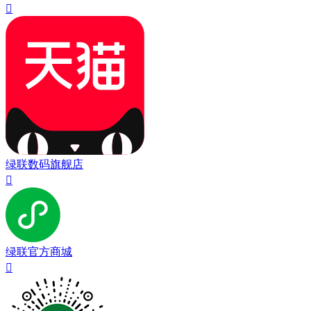

绿联数码旗舰店

绿联官方商城
