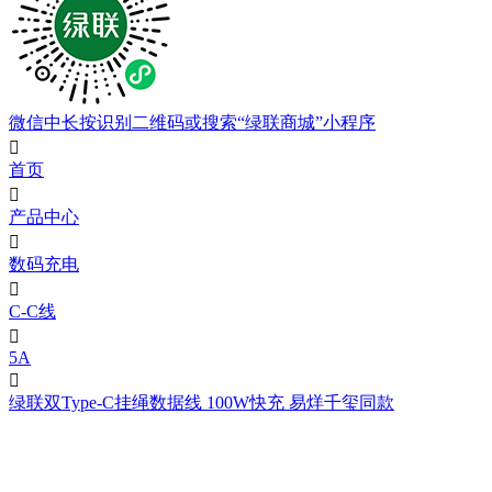
微信中长按识别二维码或搜索“绿联商城”小程序

首页

产品中心

数码充电

C-C线

5A

绿联双Type-C挂绳数据线 100W快充 易烊千玺同款