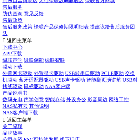
京东自营旗舰店
天猫绿联数码旗舰店
绿联官方商城
售后服务
防伪查询
意见反馈
售后政策
售后服务政策
绿联产品保修期限明细表
提建议给售后服务团
队

返回主菜单
下载中心
APP下载
绿联声学
绿联储能
绿联智联
驱动下载
外置网卡驱动
外置显卡驱动
USB转串口驱动
PCI-E驱动
交换
机驱动
蓝牙适配器驱动
USB声卡驱动
智能翻页演讲笔
USB对
拷线驱动
鼠标驱动
NAS客户端
产品说明书
数码充电
声学创意
智能存储
外设办公
影音周边
网络工控
NAS私有云
其他说明
NAS客户端下载

返回主菜单
关于绿联
品牌故事
公司介绍
ESG可持续发展
线下门店