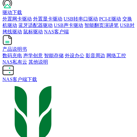
驱动下载
外置网卡驱动
外置显卡驱动
USB转串口驱动
PCI-E驱动
交换
机驱动
蓝牙适配器驱动
USB声卡驱动
智能翻页演讲笔
USB对
拷线驱动
鼠标驱动
NAS客户端
产品说明书
数码充电
声学创意
智能存储
外设办公
影音周边
网络工控
NAS私有云
其他说明
NAS客户端下载