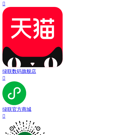

绿联数码旗舰店

绿联官方商城
