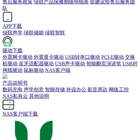
售后服务政策
绿联产品保修期限明细表
提建议给售后服务团
队
APP下载
绿联声学
绿联储能
绿联智联
驱动下载
外置网卡驱动
外置显卡驱动
USB转串口驱动
PCI-E驱动
交换
机驱动
蓝牙适配器驱动
USB声卡驱动
智能翻页演讲笔
USB对
拷线驱动
鼠标驱动
NAS客户端
产品说明书
数码充电
声学创意
智能存储
外设办公
影音周边
网络工控
NAS私有云
其他说明
NAS客户端下载