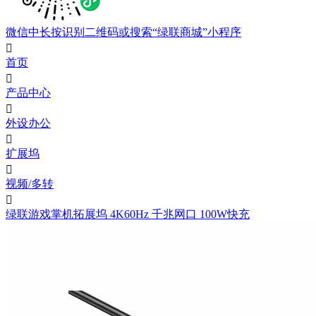
微信中长按识别二维码或搜索“绿联商城”小程序

首页

产品中心

外设办公

扩展坞

视频/多转

绿联游戏掌机拓展坞 4K60Hz 千兆网口 100W快充