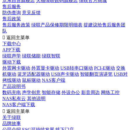
京东自营旗舰店
天猫绿联数码旗舰店
绿联官方商城
售后服务
防伪查询
意见反馈
售后政策
售后服务政策
绿联产品保修期限明细表
提建议给售后服务团
队

返回主菜单
下载中心
APP下载
绿联声学
绿联储能
绿联智联
驱动下载
外置网卡驱动
外置显卡驱动
USB转串口驱动
PCI-E驱动
交换
机驱动
蓝牙适配器驱动
USB声卡驱动
智能翻页演讲笔
USB对
拷线驱动
鼠标驱动
NAS客户端
产品说明书
数码充电
声学创意
智能存储
外设办公
影音周边
网络工控
NAS私有云
其他说明
NAS客户端下载

返回主菜单
关于绿联
品牌故事
公司介绍
ESG可持续发展
线下门店