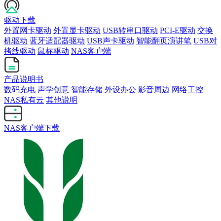
驱动下载
外置网卡驱动
外置显卡驱动
USB转串口驱动
PCI-E驱动
交换
机驱动
蓝牙适配器驱动
USB声卡驱动
智能翻页演讲笔
USB对
拷线驱动
鼠标驱动
NAS客户端
产品说明书
数码充电
声学创意
智能存储
外设办公
影音周边
网络工控
NAS私有云
其他说明
NAS客户端下载