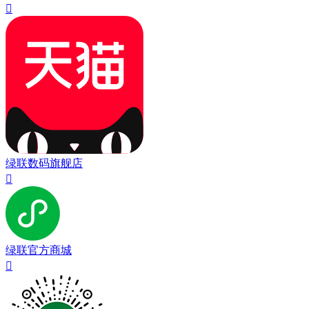

绿联数码旗舰店

绿联官方商城
