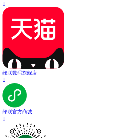

绿联数码旗舰店

绿联官方商城
