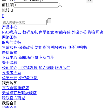
前往第
页
跳转


产品中心
NAS私有云
数码充电
声学创意
智能存储
外设办公
影音周边
网络工控
服务与支持
售后服务
保修政策
防伪查询
视频教程
电子说明书
快捷链接
下载中心
新闻动态
供应商自荐
关于绿联
公司简介
可持续发展
加入绿联
联系我们
投资者关系
信息公开
投资者互动
我要购买
京东自营旗舰店
天猫绿联数码旗舰店
绿联官方商城
我要合作