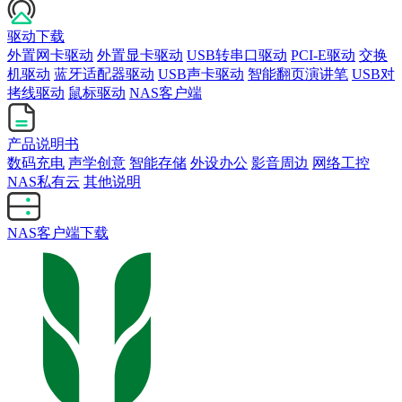
驱动下载
外置网卡驱动
外置显卡驱动
USB转串口驱动
PCI-E驱动
交换
机驱动
蓝牙适配器驱动
USB声卡驱动
智能翻页演讲笔
USB对
拷线驱动
鼠标驱动
NAS客户端
产品说明书
数码充电
声学创意
智能存储
外设办公
影音周边
网络工控
NAS私有云
其他说明
NAS客户端下载