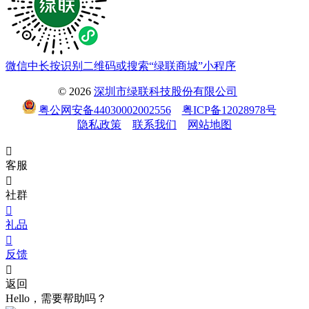
微信中长按识别二维码或搜索“绿联商城”小程序
© 2026
深圳市绿联科技股份有限公司
粤公网安备44030002002556
粤ICP备12028978号
隐私政策
联系我们
网站地图

客服

社群

礼品

反馈

返回
Hello，需要帮助吗？