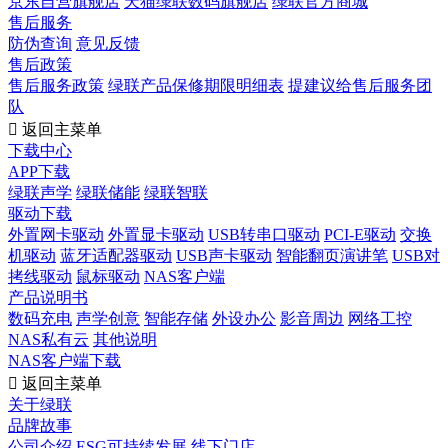
京东自营旗舰店
天猫绿联数码旗舰店
绿联官方商城
售后服务
防伪查询
意见反馈
售后政策
售后服务政策
绿联产品保修期限明细表
提建议给售后服务团
队

返回主菜单
下载中心
APP下载
绿联声学
绿联储能
绿联智联
驱动下载
外置网卡驱动
外置显卡驱动
USB转串口驱动
PCI-E驱动
交换
机驱动
蓝牙适配器驱动
USB声卡驱动
智能翻页演讲笔
USB对
拷线驱动
鼠标驱动
NAS客户端
产品说明书
数码充电
声学创意
智能存储
外设办公
影音周边
网络工控
NAS私有云
其他说明
NAS客户端下载

返回主菜单
关于绿联
品牌故事
公司介绍
ESG可持续发展
线下门店