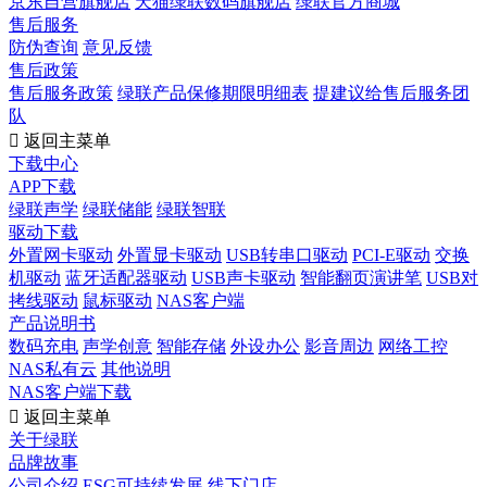
京东自营旗舰店
天猫绿联数码旗舰店
绿联官方商城
售后服务
防伪查询
意见反馈
售后政策
售后服务政策
绿联产品保修期限明细表
提建议给售后服务团
队

返回主菜单
下载中心
APP下载
绿联声学
绿联储能
绿联智联
驱动下载
外置网卡驱动
外置显卡驱动
USB转串口驱动
PCI-E驱动
交换
机驱动
蓝牙适配器驱动
USB声卡驱动
智能翻页演讲笔
USB对
拷线驱动
鼠标驱动
NAS客户端
产品说明书
数码充电
声学创意
智能存储
外设办公
影音周边
网络工控
NAS私有云
其他说明
NAS客户端下载

返回主菜单
关于绿联
品牌故事
公司介绍
ESG可持续发展
线下门店