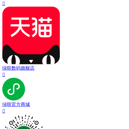

绿联数码旗舰店

绿联官方商城
