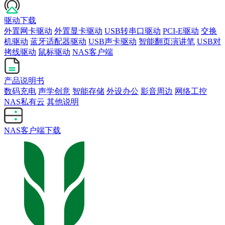
驱动下载
外置网卡驱动
外置显卡驱动
USB转串口驱动
PCI-E驱动
交换
机驱动
蓝牙适配器驱动
USB声卡驱动
智能翻页演讲笔
USB对
拷线驱动
鼠标驱动
NAS客户端
产品说明书
数码充电
声学创意
智能存储
外设办公
影音周边
网络工控
NAS私有云
其他说明
NAS客户端下载