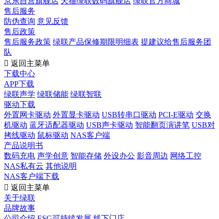
京东自营旗舰店
天猫绿联数码旗舰店
绿联官方商城
售后服务
防伪查询
意见反馈
售后政策
售后服务政策
绿联产品保修期限明细表
提建议给售后服务团
队

返回主菜单
下载中心
APP下载
绿联声学
绿联储能
绿联智联
驱动下载
外置网卡驱动
外置显卡驱动
USB转串口驱动
PCI-E驱动
交换
机驱动
蓝牙适配器驱动
USB声卡驱动
智能翻页演讲笔
USB对
拷线驱动
鼠标驱动
NAS客户端
产品说明书
数码充电
声学创意
智能存储
外设办公
影音周边
网络工控
NAS私有云
其他说明
NAS客户端下载

返回主菜单
关于绿联
品牌故事
公司介绍
ESG可持续发展
线下门店