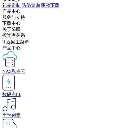
礼品定制
防伪查询
驱动下载
产品中心
服务与支持
下载中心
关于绿联
投资者关系

返回主菜单
产品中心
NAS私有云
数码充电
声学创意