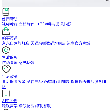
使用帮助
视频教程
文档教程
电子说明书
常见问题
购买渠道
京东自营旗舰店
天猫绿联数码旗舰店
绿联官方商城
售后服务
防伪查询
意见反馈
售后政策
售后服务政策
绿联产品保修期限明细表
提建议给售后服务团
队
APP下载
绿联声学
绿联储能
绿联智联