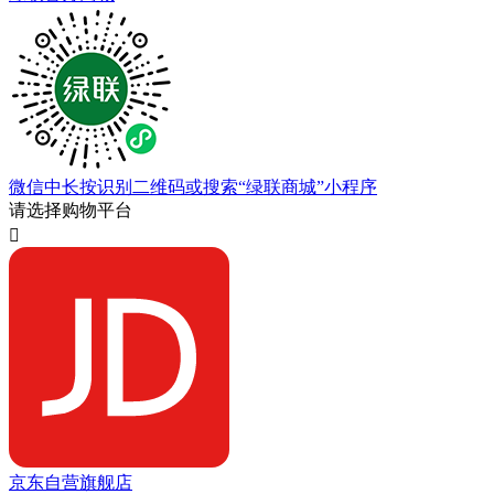
微信中长按识别二维码或搜索“绿联商城”小程序
请选择购物平台

京东自营旗舰店