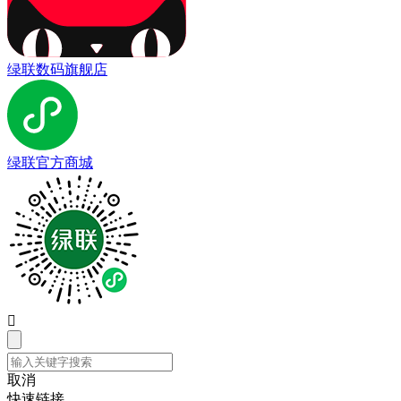
绿联数码旗舰店
绿联官方商城

取消
快速链接