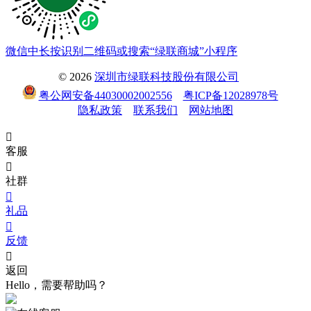
微信中长按识别二维码或搜索“绿联商城”小程序
© 2026
深圳市绿联科技股份有限公司
粤公网安备44030002002556
粤ICP备12028978号
隐私政策
联系我们
网站地图

客服

社群

礼品

反馈

返回
Hello，需要帮助吗？