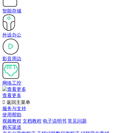
智能存储
外设办公
影音周边
网络工控
查看更多

返回主菜单
服务与支持
使用帮助
视频教程
文档教程
电子说明书
常见问题
购买渠道