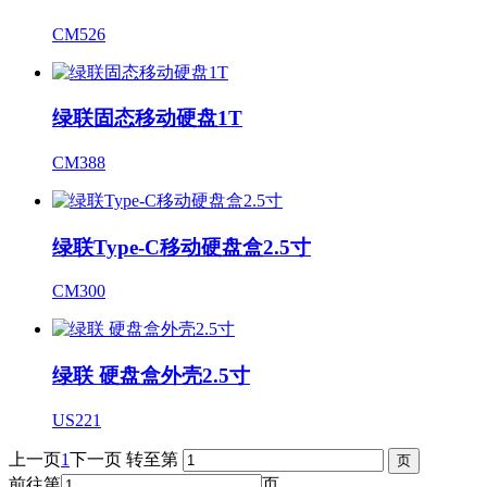
CM526
绿联固态移动硬盘1T
CM388
绿联Type-C移动硬盘盒2.5寸
CM300
绿联 硬盘盒外壳2.5寸
US221
上一页
1
下一页
转至第
前往第
页