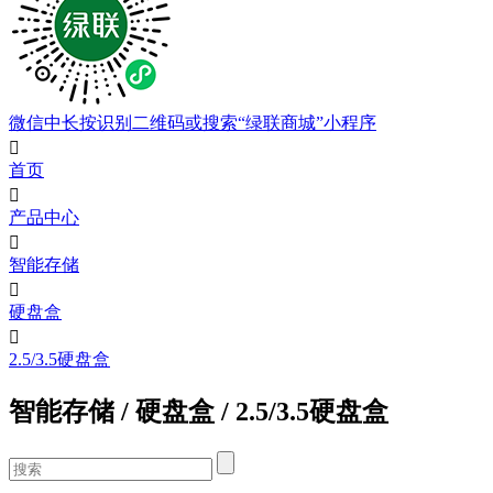
微信中长按识别二维码或搜索“绿联商城”小程序

首页

产品中心

智能存储

硬盘盒

2.5/3.5硬盘盒
智能存储
/
硬盘盒
/
2.5/3.5硬盘盒