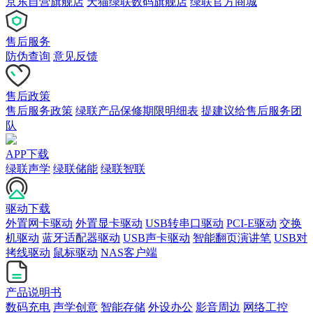
京东自营旗舰店
天猫绿联数码旗舰店
绿联官方商城
售后服务
防伪查询
意见反馈
售后政策
售后服务政策
绿联产品保修期限明细表
提建议给售后服务团
队
APP下载
绿联声学
绿联储能
绿联智联
驱动下载
外置网卡驱动
外置显卡驱动
USB转串口驱动
PCI-E驱动
交换
机驱动
蓝牙适配器驱动
USB声卡驱动
智能翻页演讲笔
USB对
拷线驱动
鼠标驱动
NAS客户端
产品说明书
数码充电
声学创意
智能存储
外设办公
影音周边
网络工控