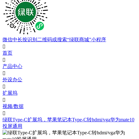
微信中长按识别二维码或搜索“绿联商城”小程序

首页

产品中心

外设办公

扩展坞

视频/数据

绿联Type-C扩展坞，苹果笔记本Type-C转hdmi/vga华为mate10
投屏通用