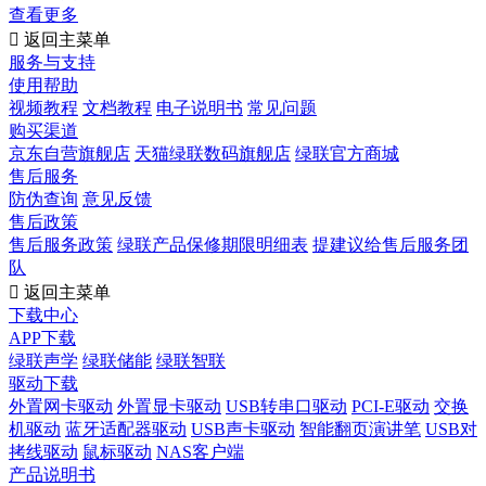
查看更多

返回主菜单
服务与支持
使用帮助
视频教程
文档教程
电子说明书
常见问题
购买渠道
京东自营旗舰店
天猫绿联数码旗舰店
绿联官方商城
售后服务
防伪查询
意见反馈
售后政策
售后服务政策
绿联产品保修期限明细表
提建议给售后服务团
队

返回主菜单
下载中心
APP下载
绿联声学
绿联储能
绿联智联
驱动下载
外置网卡驱动
外置显卡驱动
USB转串口驱动
PCI-E驱动
交换
机驱动
蓝牙适配器驱动
USB声卡驱动
智能翻页演讲笔
USB对
拷线驱动
鼠标驱动
NAS客户端
产品说明书