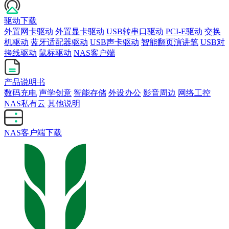
驱动下载
外置网卡驱动
外置显卡驱动
USB转串口驱动
PCI-E驱动
交换
机驱动
蓝牙适配器驱动
USB声卡驱动
智能翻页演讲笔
USB对
拷线驱动
鼠标驱动
NAS客户端
产品说明书
数码充电
声学创意
智能存储
外设办公
影音周边
网络工控
NAS私有云
其他说明
NAS客户端下载