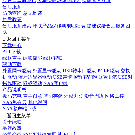
京东自营旗舰店
天猫绿联数码旗舰店
绿联官方商城
售后服务
防伪查询
意见反馈
售后政策
售后服务政策
绿联产品保修期限明细表
提建议给售后服务团
队

返回主菜单
下载中心
APP下载
绿联声学
绿联储能
绿联智联
驱动下载
外置网卡驱动
外置显卡驱动
USB转串口驱动
PCI-E驱动
交换
机驱动
蓝牙适配器驱动
USB声卡驱动
智能翻页演讲笔
USB对
拷线驱动
鼠标驱动
NAS客户端
产品说明书
数码充电
声学创意
智能存储
外设办公
影音周边
网络工控
NAS私有云
其他说明
NAS客户端下载

返回主菜单
关于绿联
品牌故事
公司介绍
ESG可持续发展
线下门店