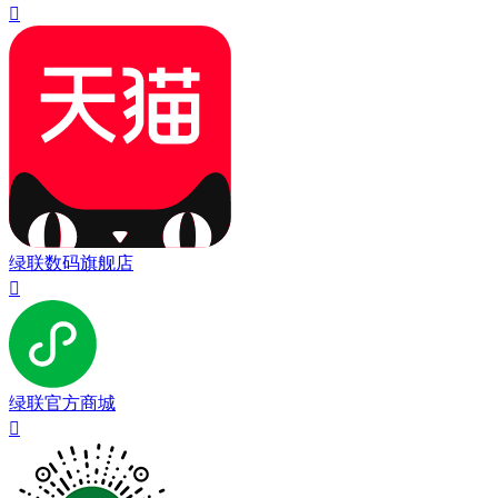

绿联数码旗舰店

绿联官方商城
