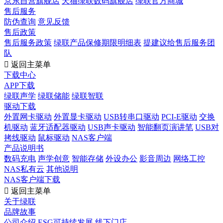
京东自营旗舰店
天猫绿联数码旗舰店
绿联官方商城
售后服务
防伪查询
意见反馈
售后政策
售后服务政策
绿联产品保修期限明细表
提建议给售后服务团
队

返回主菜单
下载中心
APP下载
绿联声学
绿联储能
绿联智联
驱动下载
外置网卡驱动
外置显卡驱动
USB转串口驱动
PCI-E驱动
交换
机驱动
蓝牙适配器驱动
USB声卡驱动
智能翻页演讲笔
USB对
拷线驱动
鼠标驱动
NAS客户端
产品说明书
数码充电
声学创意
智能存储
外设办公
影音周边
网络工控
NAS私有云
其他说明
NAS客户端下载

返回主菜单
关于绿联
品牌故事
公司介绍
ESG可持续发展
线下门店