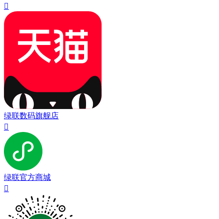

绿联数码旗舰店

绿联官方商城
