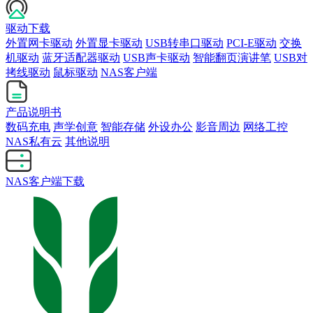
驱动下载
外置网卡驱动
外置显卡驱动
USB转串口驱动
PCI-E驱动
交换
机驱动
蓝牙适配器驱动
USB声卡驱动
智能翻页演讲笔
USB对
拷线驱动
鼠标驱动
NAS客户端
产品说明书
数码充电
声学创意
智能存储
外设办公
影音周边
网络工控
NAS私有云
其他说明
NAS客户端下载