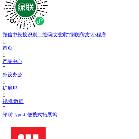
微信中长按识别二维码或搜索“绿联商城”小程序

首页

产品中心

外设办公

扩展坞

视频/数据

绿联Type-C便携式拓展坞