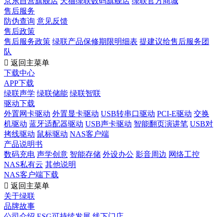
京东自营旗舰店
天猫绿联数码旗舰店
绿联官方商城
售后服务
防伪查询
意见反馈
售后政策
售后服务政策
绿联产品保修期限明细表
提建议给售后服务团
队

返回主菜单
下载中心
APP下载
绿联声学
绿联储能
绿联智联
驱动下载
外置网卡驱动
外置显卡驱动
USB转串口驱动
PCI-E驱动
交换
机驱动
蓝牙适配器驱动
USB声卡驱动
智能翻页演讲笔
USB对
拷线驱动
鼠标驱动
NAS客户端
产品说明书
数码充电
声学创意
智能存储
外设办公
影音周边
网络工控
NAS私有云
其他说明
NAS客户端下载

返回主菜单
关于绿联
品牌故事
公司介绍
ESG可持续发展
线下门店