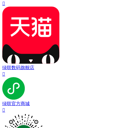

绿联数码旗舰店

绿联官方商城
