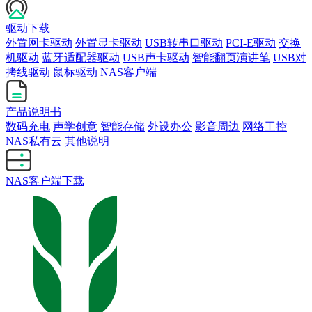
驱动下载
外置网卡驱动
外置显卡驱动
USB转串口驱动
PCI-E驱动
交换
机驱动
蓝牙适配器驱动
USB声卡驱动
智能翻页演讲笔
USB对
拷线驱动
鼠标驱动
NAS客户端
产品说明书
数码充电
声学创意
智能存储
外设办公
影音周边
网络工控
NAS私有云
其他说明
NAS客户端下载