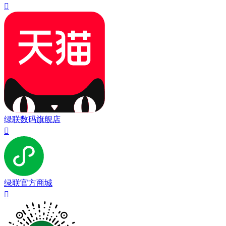

绿联数码旗舰店

绿联官方商城
