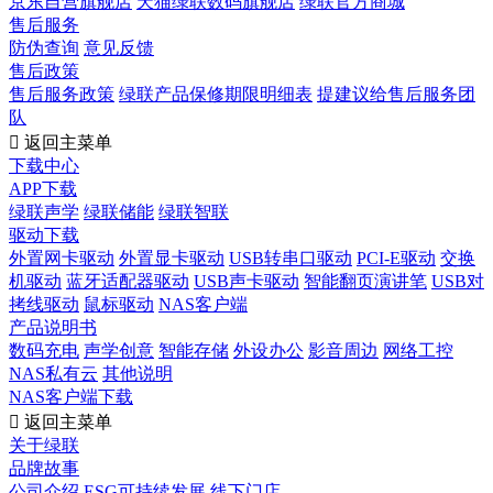
京东自营旗舰店
天猫绿联数码旗舰店
绿联官方商城
售后服务
防伪查询
意见反馈
售后政策
售后服务政策
绿联产品保修期限明细表
提建议给售后服务团
队

返回主菜单
下载中心
APP下载
绿联声学
绿联储能
绿联智联
驱动下载
外置网卡驱动
外置显卡驱动
USB转串口驱动
PCI-E驱动
交换
机驱动
蓝牙适配器驱动
USB声卡驱动
智能翻页演讲笔
USB对
拷线驱动
鼠标驱动
NAS客户端
产品说明书
数码充电
声学创意
智能存储
外设办公
影音周边
网络工控
NAS私有云
其他说明
NAS客户端下载

返回主菜单
关于绿联
品牌故事
公司介绍
ESG可持续发展
线下门店