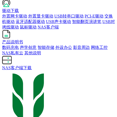
驱动下载
外置网卡驱动
外置显卡驱动
USB转串口驱动
PCI-E驱动
交换
机驱动
蓝牙适配器驱动
USB声卡驱动
智能翻页演讲笔
USB对
拷线驱动
鼠标驱动
NAS客户端
产品说明书
数码充电
声学创意
智能存储
外设办公
影音周边
网络工控
NAS私有云
其他说明
NAS客户端下载