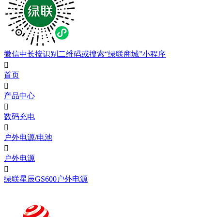
微信中长按识别二维码或搜索“绿联商城”小程序

首页

产品中心

数码充电

户外电源/电池

户外电源

绿联星辰GS600户外电源