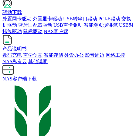
驱动下载
外置网卡驱动
外置显卡驱动
USB转串口驱动
PCI-E驱动
交换
机驱动
蓝牙适配器驱动
USB声卡驱动
智能翻页演讲笔
USB对
拷线驱动
鼠标驱动
NAS客户端
产品说明书
数码充电
声学创意
智能存储
外设办公
影音周边
网络工控
NAS私有云
其他说明
NAS客户端下载