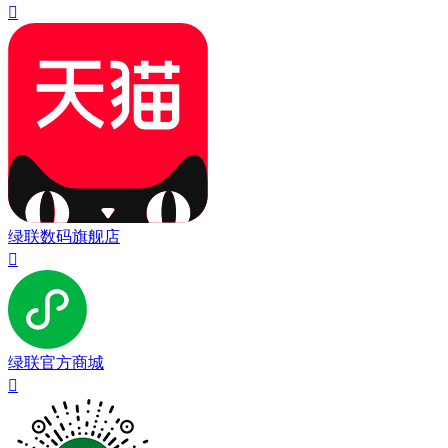

绿联数码旗舰店

绿联官方商城
