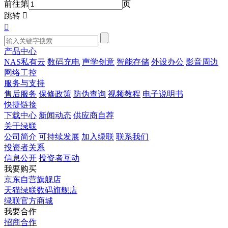
前往第
页
跳转


产品中心
NAS私有云
数码充电
声学创意
智能存储
外设办公
影音周边
网络工控
服务与支持
售后服务
保修政策
防伪查询
视频教程
电子说明书
快捷链接
下载中心
新闻动态
供应商自荐
关于绿联
公司简介
可持续发展
加入绿联
联系我们
投资者关系
信息公开
投资者互动
我要购买
京东自营旗舰店
天猫绿联数码旗舰店
绿联官方商城
我要合作
招商合作