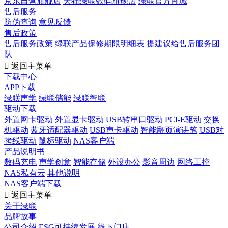
京东自营旗舰店
天猫绿联数码旗舰店
绿联官方商城
售后服务
防伪查询
意见反馈
售后政策
售后服务政策
绿联产品保修期限明细表
提建议给售后服务团
队

返回主菜单
下载中心
APP下载
绿联声学
绿联储能
绿联智联
驱动下载
外置网卡驱动
外置显卡驱动
USB转串口驱动
PCI-E驱动
交换
机驱动
蓝牙适配器驱动
USB声卡驱动
智能翻页演讲笔
USB对
拷线驱动
鼠标驱动
NAS客户端
产品说明书
数码充电
声学创意
智能存储
外设办公
影音周边
网络工控
NAS私有云
其他说明
NAS客户端下载

返回主菜单
关于绿联
品牌故事
公司介绍
ESG可持续发展
线下门店