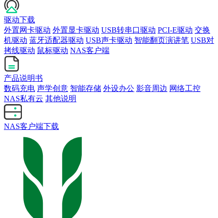
驱动下载
外置网卡驱动
外置显卡驱动
USB转串口驱动
PCI-E驱动
交换
机驱动
蓝牙适配器驱动
USB声卡驱动
智能翻页演讲笔
USB对
拷线驱动
鼠标驱动
NAS客户端
产品说明书
数码充电
声学创意
智能存储
外设办公
影音周边
网络工控
NAS私有云
其他说明
NAS客户端下载