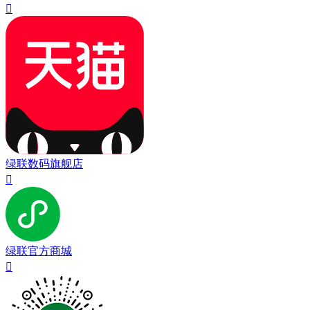

绿联数码旗舰店

绿联官方商城
