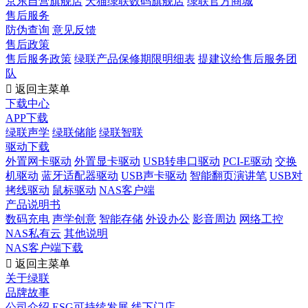
京东自营旗舰店
天猫绿联数码旗舰店
绿联官方商城
售后服务
防伪查询
意见反馈
售后政策
售后服务政策
绿联产品保修期限明细表
提建议给售后服务团
队

返回主菜单
下载中心
APP下载
绿联声学
绿联储能
绿联智联
驱动下载
外置网卡驱动
外置显卡驱动
USB转串口驱动
PCI-E驱动
交换
机驱动
蓝牙适配器驱动
USB声卡驱动
智能翻页演讲笔
USB对
拷线驱动
鼠标驱动
NAS客户端
产品说明书
数码充电
声学创意
智能存储
外设办公
影音周边
网络工控
NAS私有云
其他说明
NAS客户端下载

返回主菜单
关于绿联
品牌故事
公司介绍
ESG可持续发展
线下门店