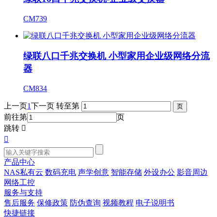
CM739
绿联八口千兆交换机 小型家用企业级网络分流
器
CM834
上一页
1
下一页
转至第
前往第
页
跳转


产品中心
NAS私有云
数码充电
声学创意
智能存储
外设办公
影音周边
网络工控
服务与支持
售后服务
保修政策
防伪查询
视频教程
电子说明书
快捷链接