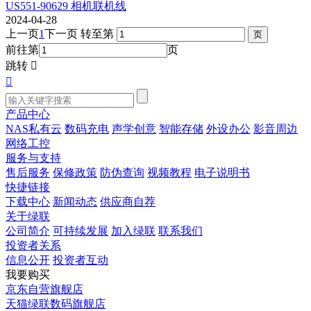
US551-90629 相机联机线
2024-04-28
上一页
1
下一页
转至第
前往第
页
跳转


产品中心
NAS私有云
数码充电
声学创意
智能存储
外设办公
影音周边
网络工控
服务与支持
售后服务
保修政策
防伪查询
视频教程
电子说明书
快捷链接
下载中心
新闻动态
供应商自荐
关于绿联
公司简介
可持续发展
加入绿联
联系我们
投资者关系
信息公开
投资者互动
我要购买
京东自营旗舰店
天猫绿联数码旗舰店