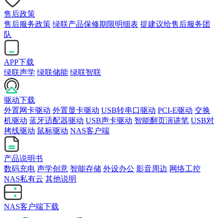
售后政策
售后服务政策
绿联产品保修期限明细表
提建议给售后服务团
队
APP下载
绿联声学
绿联储能
绿联智联
驱动下载
外置网卡驱动
外置显卡驱动
USB转串口驱动
PCI-E驱动
交换
机驱动
蓝牙适配器驱动
USB声卡驱动
智能翻页演讲笔
USB对
拷线驱动
鼠标驱动
NAS客户端
产品说明书
数码充电
声学创意
智能存储
外设办公
影音周边
网络工控
NAS私有云
其他说明
NAS客户端下载