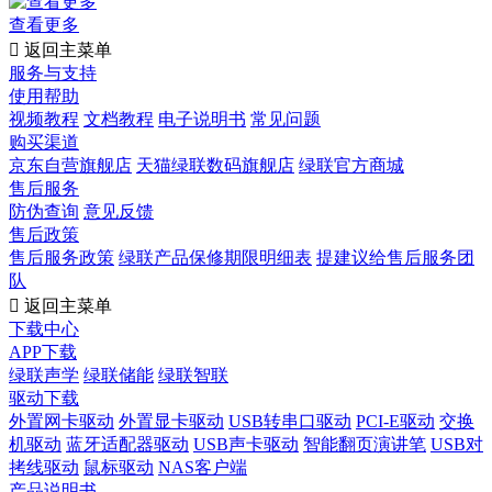
查看更多

返回主菜单
服务与支持
使用帮助
视频教程
文档教程
电子说明书
常见问题
购买渠道
京东自营旗舰店
天猫绿联数码旗舰店
绿联官方商城
售后服务
防伪查询
意见反馈
售后政策
售后服务政策
绿联产品保修期限明细表
提建议给售后服务团
队

返回主菜单
下载中心
APP下载
绿联声学
绿联储能
绿联智联
驱动下载
外置网卡驱动
外置显卡驱动
USB转串口驱动
PCI-E驱动
交换
机驱动
蓝牙适配器驱动
USB声卡驱动
智能翻页演讲笔
USB对
拷线驱动
鼠标驱动
NAS客户端
产品说明书