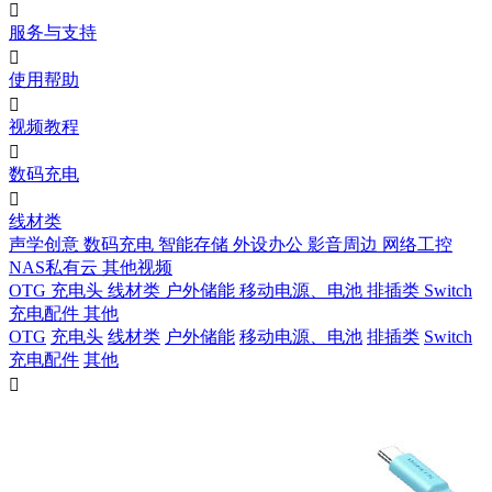

服务与支持

使用帮助

视频教程

数码充电

线材类
声学创意
数码充电
智能存储
外设办公
影音周边
网络工控
NAS私有云
其他视频
OTG
充电头
线材类
户外储能
移动电源、电池
排插类
Switch
充电配件
其他
OTG
充电头
线材类
户外储能
移动电源、电池
排插类
Switch
充电配件
其他
