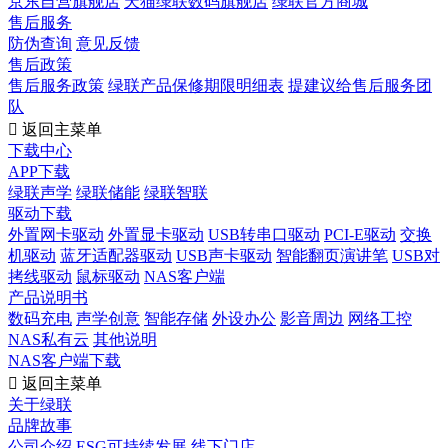
京东自营旗舰店
天猫绿联数码旗舰店
绿联官方商城
售后服务
防伪查询
意见反馈
售后政策
售后服务政策
绿联产品保修期限明细表
提建议给售后服务团
队

返回主菜单
下载中心
APP下载
绿联声学
绿联储能
绿联智联
驱动下载
外置网卡驱动
外置显卡驱动
USB转串口驱动
PCI-E驱动
交换
机驱动
蓝牙适配器驱动
USB声卡驱动
智能翻页演讲笔
USB对
拷线驱动
鼠标驱动
NAS客户端
产品说明书
数码充电
声学创意
智能存储
外设办公
影音周边
网络工控
NAS私有云
其他说明
NAS客户端下载

返回主菜单
关于绿联
品牌故事
公司介绍
ESG可持续发展
线下门店