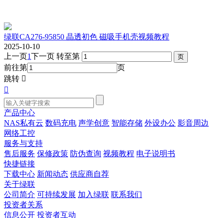
绿联CA276-95850 晶透初色 磁吸手机壳视频教程
2025-10-10
上一页
1
下一页
转至第
前往第
页
跳转


产品中心
NAS私有云
数码充电
声学创意
智能存储
外设办公
影音周边
网络工控
服务与支持
售后服务
保修政策
防伪查询
视频教程
电子说明书
快捷链接
下载中心
新闻动态
供应商自荐
关于绿联
公司简介
可持续发展
加入绿联
联系我们
投资者关系
信息公开
投资者互动