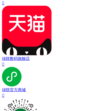

绿联数码旗舰店

绿联官方商城
