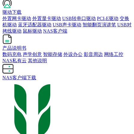
驱动下载
外置网卡驱动
外置显卡驱动
USB转串口驱动
PCI-E驱动
交换
机驱动
蓝牙适配器驱动
USB声卡驱动
智能翻页演讲笔
USB对
拷线驱动
鼠标驱动
NAS客户端
产品说明书
数码充电
声学创意
智能存储
外设办公
影音周边
网络工控
NAS私有云
其他说明
NAS客户端下载