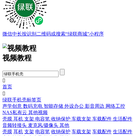
微信中长按识别二维码或搜索“绿联商城”小程序
视频教程

首页

绿联手机壳标签页
声学创意
数码充电
智能存储
外设办公
影音周边
网络工控
NAS私有云
其他视频
壳膜
耳机
支架
电容笔
收纳保护
车载支架
车载配件
生活配件
音频转接头
麦克风/摄像头
其他
壳膜
耳机
支架
电容笔
收纳保护
车载支架
车载配件
生活配件