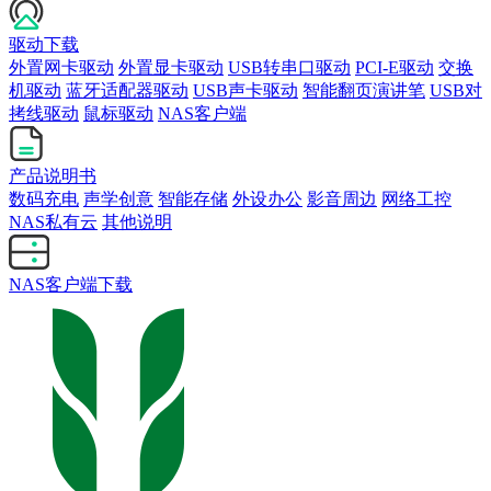
驱动下载
外置网卡驱动
外置显卡驱动
USB转串口驱动
PCI-E驱动
交换
机驱动
蓝牙适配器驱动
USB声卡驱动
智能翻页演讲笔
USB对
拷线驱动
鼠标驱动
NAS客户端
产品说明书
数码充电
声学创意
智能存储
外设办公
影音周边
网络工控
NAS私有云
其他说明
NAS客户端下载