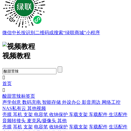
微信中长按识别二维码或搜索“绿联商城”小程序
视频教程

首页

酸甜苦辣标签页
声学创意
数码充电
智能存储
外设办公
影音周边
网络工控
NAS私有云
其他视频
壳膜
耳机
支架
电容笔
收纳保护
车载支架
车载配件
生活配件
音频转接头
麦克风/摄像头
其他
壳膜
耳机
支架
电容笔
收纳保护
车载支架
车载配件
生活配件