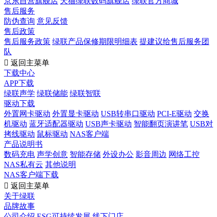
京东自营旗舰店
天猫绿联数码旗舰店
绿联官方商城
售后服务
防伪查询
意见反馈
售后政策
售后服务政策
绿联产品保修期限明细表
提建议给售后服务团
队

返回主菜单
下载中心
APP下载
绿联声学
绿联储能
绿联智联
驱动下载
外置网卡驱动
外置显卡驱动
USB转串口驱动
PCI-E驱动
交换
机驱动
蓝牙适配器驱动
USB声卡驱动
智能翻页演讲笔
USB对
拷线驱动
鼠标驱动
NAS客户端
产品说明书
数码充电
声学创意
智能存储
外设办公
影音周边
网络工控
NAS私有云
其他说明
NAS客户端下载

返回主菜单
关于绿联
品牌故事
公司介绍
ESG可持续发展
线下门店