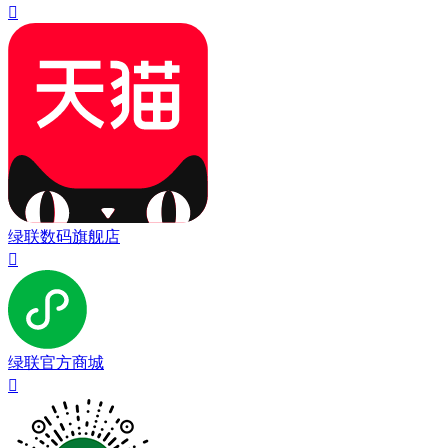

绿联数码旗舰店

绿联官方商城
