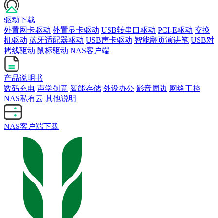
驱动下载
外置网卡驱动
外置显卡驱动
USB转串口驱动
PCI-E驱动
交换
机驱动
蓝牙适配器驱动
USB声卡驱动
智能翻页演讲笔
USB对
拷线驱动
鼠标驱动
NAS客户端
产品说明书
数码充电
声学创意
智能存储
外设办公
影音周边
网络工控
NAS私有云
其他说明
NAS客户端下载