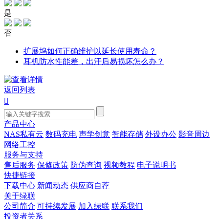
是
否
扩展坞如何正确维护以延长使用寿命？
耳机防水性能差，出汗后易损坏怎么办？
返回列表

产品中心
NAS私有云
数码充电
声学创意
智能存储
外设办公
影音周边
网络工控
服务与支持
售后服务
保修政策
防伪查询
视频教程
电子说明书
快捷链接
下载中心
新闻动态
供应商自荐
关于绿联
公司简介
可持续发展
加入绿联
联系我们
投资者关系