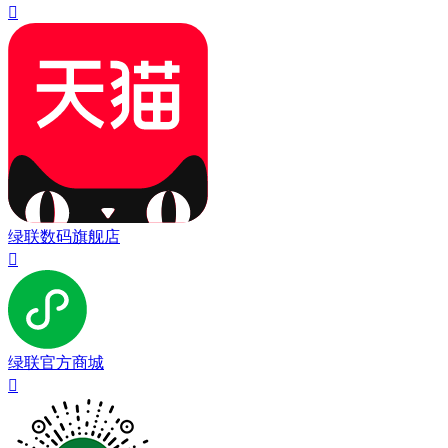

绿联数码旗舰店

绿联官方商城
