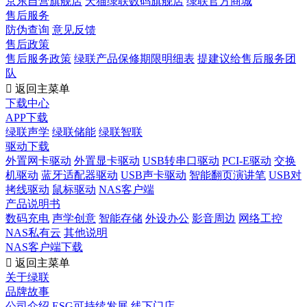
京东自营旗舰店
天猫绿联数码旗舰店
绿联官方商城
售后服务
防伪查询
意见反馈
售后政策
售后服务政策
绿联产品保修期限明细表
提建议给售后服务团
队

返回主菜单
下载中心
APP下载
绿联声学
绿联储能
绿联智联
驱动下载
外置网卡驱动
外置显卡驱动
USB转串口驱动
PCI-E驱动
交换
机驱动
蓝牙适配器驱动
USB声卡驱动
智能翻页演讲笔
USB对
拷线驱动
鼠标驱动
NAS客户端
产品说明书
数码充电
声学创意
智能存储
外设办公
影音周边
网络工控
NAS私有云
其他说明
NAS客户端下载

返回主菜单
关于绿联
品牌故事
公司介绍
ESG可持续发展
线下门店