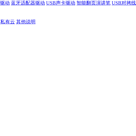
驱动
蓝牙适配器驱动
USB声卡驱动
智能翻页演讲笔
USB对拷
S私有云
其他说明