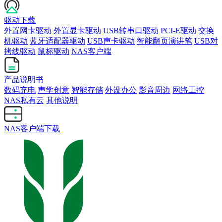
驱动下载
外置网卡驱动
外置显卡驱动
USB转串口驱动
PCI-E驱动
交换
机驱动
蓝牙适配器驱动
USB声卡驱动
智能翻页演讲笔
USB对
拷线驱动
鼠标驱动
NAS客户端
产品说明书
数码充电
声学创意
智能存储
外设办公
影音周边
网络工控
NAS私有云
其他说明
NAS客户端下载