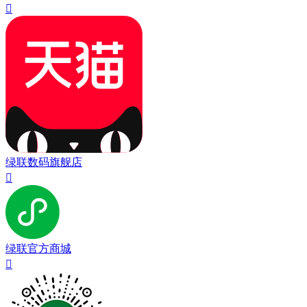

绿联数码旗舰店

绿联官方商城
