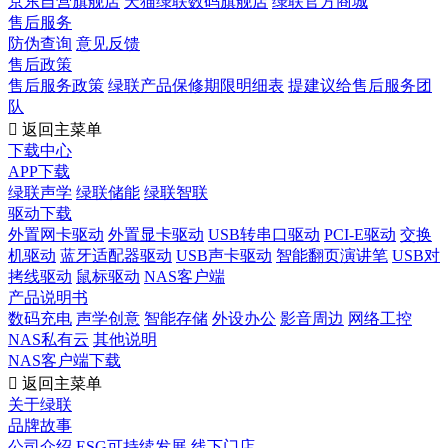
京东自营旗舰店
天猫绿联数码旗舰店
绿联官方商城
售后服务
防伪查询
意见反馈
售后政策
售后服务政策
绿联产品保修期限明细表
提建议给售后服务团
队

返回主菜单
下载中心
APP下载
绿联声学
绿联储能
绿联智联
驱动下载
外置网卡驱动
外置显卡驱动
USB转串口驱动
PCI-E驱动
交换
机驱动
蓝牙适配器驱动
USB声卡驱动
智能翻页演讲笔
USB对
拷线驱动
鼠标驱动
NAS客户端
产品说明书
数码充电
声学创意
智能存储
外设办公
影音周边
网络工控
NAS私有云
其他说明
NAS客户端下载

返回主菜单
关于绿联
品牌故事
公司介绍
ESG可持续发展
线下门店