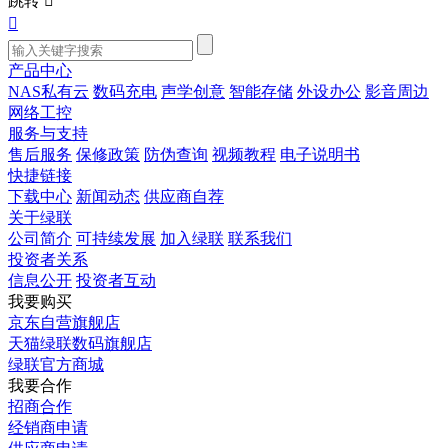
跳转


产品中心
NAS私有云
数码充电
声学创意
智能存储
外设办公
影音周边
网络工控
服务与支持
售后服务
保修政策
防伪查询
视频教程
电子说明书
快捷链接
下载中心
新闻动态
供应商自荐
关于绿联
公司简介
可持续发展
加入绿联
联系我们
投资者关系
信息公开
投资者互动
我要购买
京东自营旗舰店
天猫绿联数码旗舰店
绿联官方商城
我要合作
招商合作
经销商申请