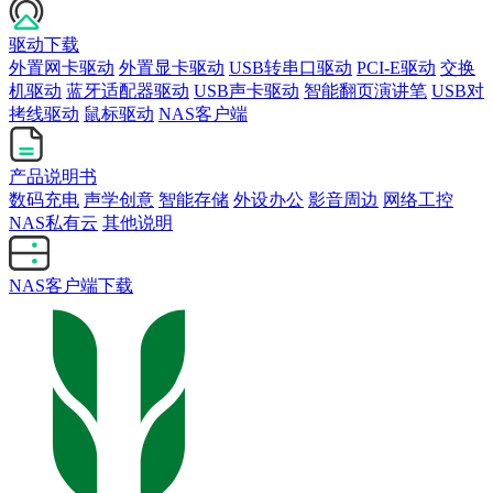
驱动下载
外置网卡驱动
外置显卡驱动
USB转串口驱动
PCI-E驱动
交换
机驱动
蓝牙适配器驱动
USB声卡驱动
智能翻页演讲笔
USB对
拷线驱动
鼠标驱动
NAS客户端
产品说明书
数码充电
声学创意
智能存储
外设办公
影音周边
网络工控
NAS私有云
其他说明
NAS客户端下载