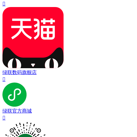

绿联数码旗舰店

绿联官方商城
