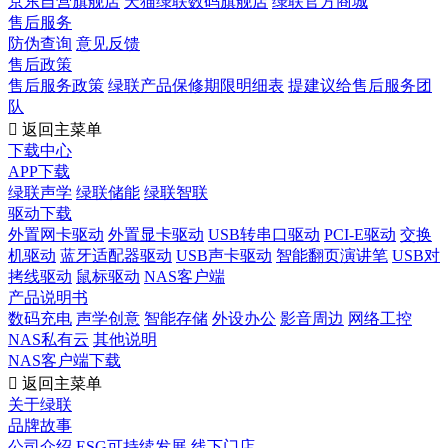
京东自营旗舰店
天猫绿联数码旗舰店
绿联官方商城
售后服务
防伪查询
意见反馈
售后政策
售后服务政策
绿联产品保修期限明细表
提建议给售后服务团
队

返回主菜单
下载中心
APP下载
绿联声学
绿联储能
绿联智联
驱动下载
外置网卡驱动
外置显卡驱动
USB转串口驱动
PCI-E驱动
交换
机驱动
蓝牙适配器驱动
USB声卡驱动
智能翻页演讲笔
USB对
拷线驱动
鼠标驱动
NAS客户端
产品说明书
数码充电
声学创意
智能存储
外设办公
影音周边
网络工控
NAS私有云
其他说明
NAS客户端下载

返回主菜单
关于绿联
品牌故事
公司介绍
ESG可持续发展
线下门店