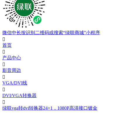
微信中长按识别二维码或搜索“绿联商城”小程序

首页

产品中心

影音周边

VGA/DVI线

DVI/VGA转换器

绿联vga转dvi转换器24+1，1080P高清接口镀金