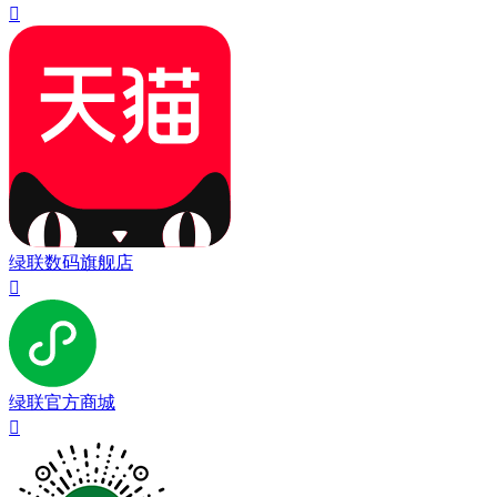

绿联数码旗舰店

绿联官方商城
